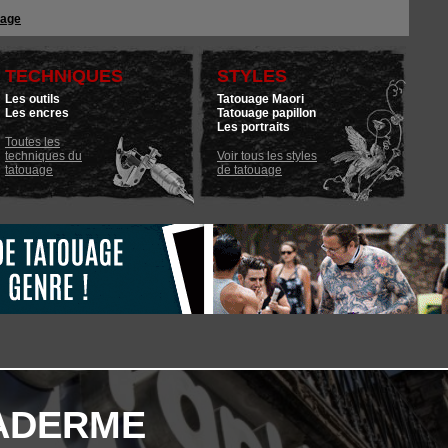
uage
TECHNIQUES
STYLES
Les outils
Tatouage Maori
Les encres
Tatouage papillon
Les portraits
Toutes les
techniques du
Voir tous les styles
tatouage
de tatouage
ADERME