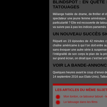
BLINDSPOT : EN QUÊTE
TATOUAGES
Mélange habile de drame, de thriller et d
spectateur une jeune femme amnésique, 
particularité ? Elle est recouverte de tat
va suivre pas à pas les indices parsemés 
UN NOUVEAU SUCCÈS SI
Réparti en 23 épisodes de 42 minutes 
chaîne américaine à qui l’on doit entre a
sans évoquer une autre série à suspense 
l’intégralité de son corps le plan de la 
sur grand écran, on dirait que c’est bel et
VOIR LA BANDE-ANNONC
Quelques heures avant le coup d’envoi d
14 septembre 2016 aux Etats-Unis), Tattoo
LES ARTICLES DU MÊME SUJE
Mon tonton, ce tatoueur tatoué - 
Le tatouage dans les films