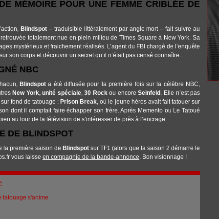
 DE MÉMOIRE POUR UNE FEMME CRIBLÉE DE
’action,
Blindspot
– traduisible littéralement par angle mort – fait suivre au
retrouvée totalement nue en plein milieu de Times Square à New York. Sa
ouages mystérieux et fraichement réalisés. L’agent du FBI chargé de l’enquête
sur son corps et découvrir un secret qu’il n’était pas censé connaître…
GNÉ NBC
chacun,
Blindspot
a été diffusée pour la première fois sur la célèbre NBC,
utres
New York, unité spéciale
,
30 Rock
ou encore
Seinfeld
. Elle n’est pas
sur fond de tatouage :
Prison Break
, où le jeune héros avait fait tatouer sur
prison dont il comptait faire échapper son frère. Après Memento ou Le Tatoué
 bien au tour de la télévision de s’intéresser de près à l’encrage…
E DE BLINDSPOT
e la première saison de
Blindspot
sur TF1 (alors que la saison 2 démarre le
s.fr vous laisse
en compagnie de la bande-annonce
. Bon visionnage !
T:
le tatouage s'anime