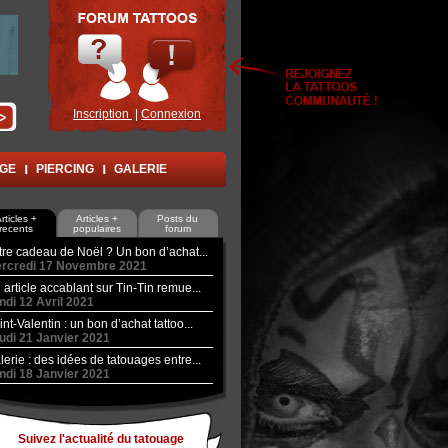
Inscription
|
Connexion
AGE
PIERCING
GALERIE
rticles +
Articles +
Posts du
recents
populaires
forum
tre cadeau de Noël ? Un bon d’achat...
rcredi 17 Novembre 2021
 article accablant sur Tin-Tin remue...
ndi 12 Avril 2021
int-Valentin : un bon d’achat tattoo...
udi 21 Janvier 2021
lerie : des idées de tatouages entre...
ndi 18 Janvier 2021
Suivez l'actualité du tatouage