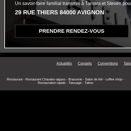
Un savoir-faire familial transmis à Tamara et Steven pour
29 RUE THIERS 84000 AVIGNON
PRENDRE RENDEZ-VOUS
Menu secondaire
Actualités
Conseils
Conventions
Tato
Restaurant
-
Restaurant Chaudes-aigues
-
Brasserie
-
Salon de thé
-
coffee shop
-
Restauration rapide
-
Tatouage
-
Tattoo