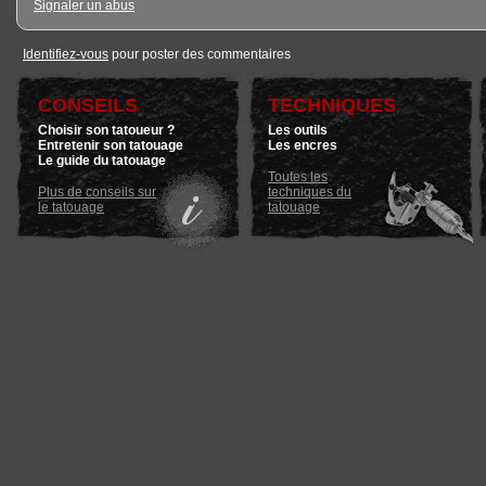
Signaler un abus
Identifiez-vous
pour poster des commentaires
CONSEILS
TECHNIQUES
Choisir son tatoueur ?
Les outils
Entretenir son tatouage
Les encres
Le guide du tatouage
Toutes les
Plus de conseils sur
techniques du
le tatouage
tatouage