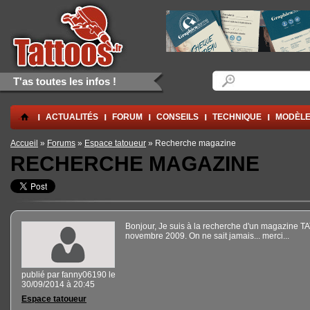
Aller au contenu principal
Skip to navigation
Formulaire de rec
Rechercher
T'as toutes les infos !
.
ACTUALITÉS
FORUM
CONSEILS
TECHNIQUE
MODÈLE
Vous êtes ici
Accueil
»
Forums
»
Espace tatoueur
» Recherche magazine
RECHERCHE MAGAZINE
Bonjour, Je suis à la recherche d'un magazine 
novembre 2009. On ne sait jamais... merci...
publié par
fanny06190
le
30/09/2014 à 20:45
Espace tatoueur