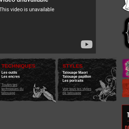
TECHNIQUES
STYLES
Les outils
Tatouage Maori
Les encres
Tatouage papillon
Les portraits
Toutes les
techniques du
Voir tous les styles
tatouage
de tatouage