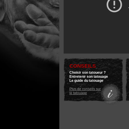
CONSEILS
Choisir son tatoueur ?
Entretenir son tatouage
Le guide du tatouage
Plus de conseils sur
le tatouage