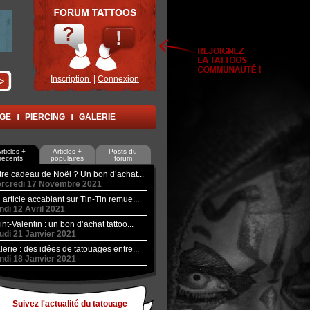
Inscription
|
Connexion
AGE
PIERCING
GALERIE
rticles +
Articles +
Posts du
recents
populaires
forum
tre cadeau de Noël ? Un bon d’achat...
rcredi 17 Novembre 2021
 article accablant sur Tin-Tin remue...
ndi 12 Avril 2021
int-Valentin : un bon d’achat tattoo...
udi 21 Janvier 2021
lerie : des idées de tatouages entre...
ndi 18 Janvier 2021
Suivez l'actualité du tatouage