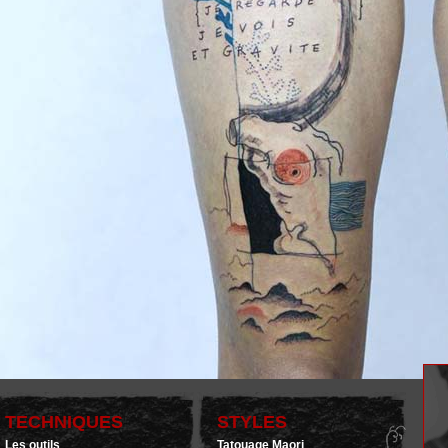
TECHNIQUES
STYLES
Les outils
Tatouage Maori