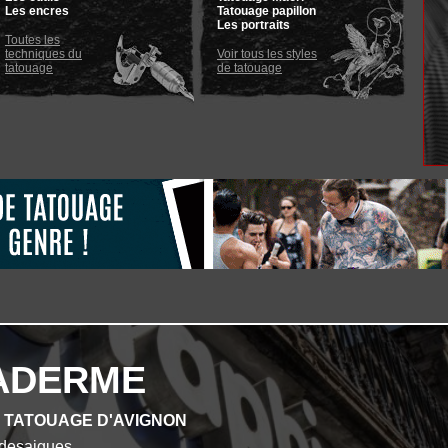
Les encres
Tatouage papillon
Les portraits
Toutes les
techniques du
Voir tous les styles
tatouage
de tatouage
ADERME
E TATOUAGE D'AVIGNON
desaigues.