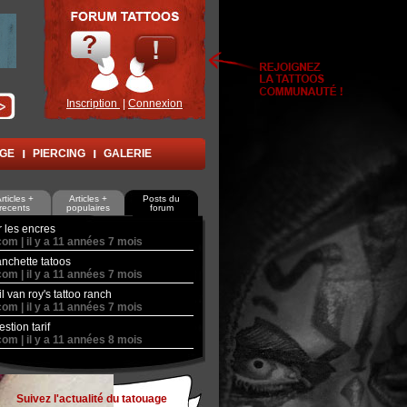
Inscription
|
Connexion
AGE
PIERCING
GALERIE
rticles +
Articles +
Posts du
recents
populaires
forum
r les encres
com |
il y a
11 années 7 mois
nchette tatoos
com |
il y a
11 années 7 mois
il van roy's tattoo ranch
com |
il y a
11 années 7 mois
stion tarif
com |
il y a
11 années 8 mois
Suivez l'actualité du tatouage