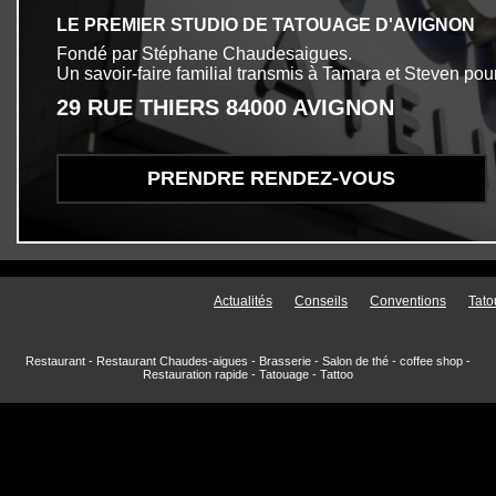
LE PREMIER STUDIO DE TATOUAGE D'AVIGNON
Fondé par Stéphane Chaudesaigues.
Un savoir-faire familial transmis à Tamara et Steven pour
29 RUE THIERS 84000 AVIGNON
PRENDRE RENDEZ-VOUS
Menu secondaire
Actualités
Conseils
Conventions
Tato
Restaurant
-
Restaurant Chaudes-aigues
-
Brasserie
-
Salon de thé
-
coffee shop
-
Restauration rapide
-
Tatouage
-
Tattoo