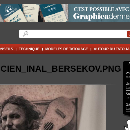
Formulaire de recherche
Rechercher
NSEILS
TECHNIQUE
MODÈLES DE TATOUAGE
AUTOUR DU TATOU
A
ICIEN_INAL_BERSEKOV.PNG
Vo
Me
Un
Lu
Sa
Je
Ga
Lu