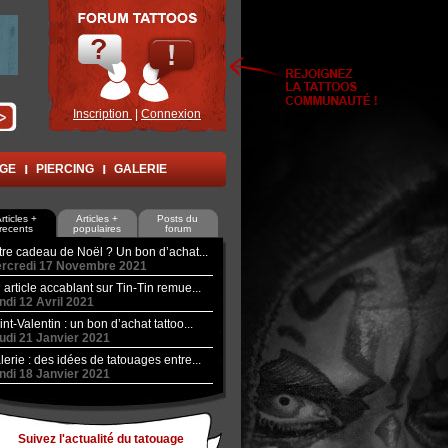
Inscription
|
Connexion
AGE
PIERCING
GALERIE
rticles +
Articles +
Posts du
recents
populaires
forum
tre cadeau de Noël ? Un bon d’achat...
rcredi 17 Novembre 2021
 article accablant sur Tin-Tin remue...
ndi 12 Avril 2021
int-Valentin : un bon d’achat tattoo...
udi 21 Janvier 2021
lerie : des idées de tatouages entre...
ndi 18 Janvier 2021
Suivez l'actualité du tatouage