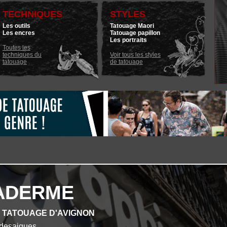
TECHNIQUES
STYLES
Les outils
Tatouage Maori
Les encres
Tatouage papillon
Les portraits
Toutes les
techniques du
Voir tous les styles
tatouage
de tatouage
ADERME
E TATOUAGE D'AVIGNON
desaigues.