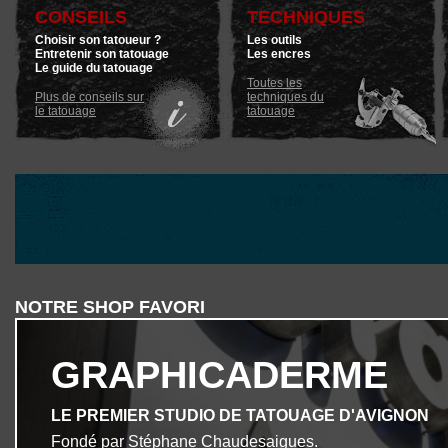
CONSEILS
TECHNIQUES
Choisir son tatoueur ?
Les outils
Entretenir son tatouage
Les encres
Le guide du tatouage
Toutes les
Plus de conseils sur
techniques du
le tatouage
tatouage
NOTRE SHOP FAVORI
GRAPHICADERME
LE PREMIER STUDIO DE TATOUAGE D'AVIGNON
Fondé par Stéphane Chaudesaigues.