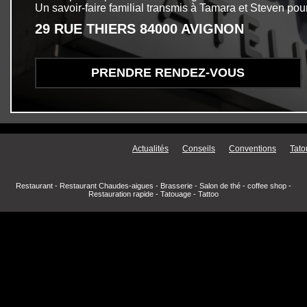
Un savoir-faire familial transmis à Tamara et Steven pour
29 RUE THIERS 84000 AVIGNON
PRENDRE RENDEZ-VOUS
Menu secondaire
Actualités
Conseils
Conventions
Tato
Restaurant
-
Restaurant Chaudes-aigues
-
Brasserie
-
Salon de thé
-
coffee shop
-
Restauration rapide
-
Tatouage
-
Tattoo