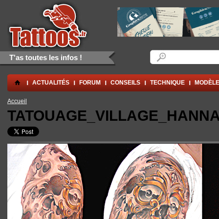
Aller au contenu principal
Skip to navigation
Formulaire de rec
Rechercher
T'as toutes les infos !
.
ACTUALITÉS
FORUM
CONSEILS
TECHNIQUE
MODÈLE
Vous êtes ici
Accueil
TATOUAGE_VILLAGE_HANNA