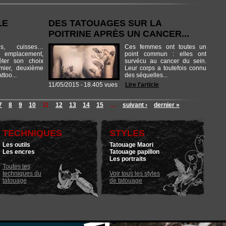
LE
DES TATOUAGES SUR LA
POITRINE APRÈS UN CANCER...
os, cuisses…
Ces femmes ont toutes un
emplacement,
point commun : elles ont
rrêter son choix
survécu au cancer du sein.
mier, deuxième
Leur corps a toutefois connu
ttoo...
des séquelles...
11/05/2015 -
18.405 vues
Lire l'article
7
8
9
10
11
12
13
14
15
…
suivant ›
dernier »
TECHNIQUES
STYLES
Les outils
Tatouage Maori
Les encres
Tatouage papillon
Les portraits
Toutes les
techniques du
Voir tous les styles
tatouage
de tatouage