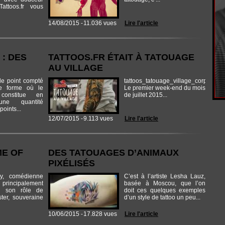
Tattoos.fr vous
14/08/2015 -
11.036 vues
Lire l'article
: DES
TATTOOS.FR ÉTAIT À TATOUAGE
AU VILLAGE
le point compté
tattoos_tatouage_village_corps_artic
te forme où le
Le premier week-end du mois
constitue en
de juillet 2015...
une quantité
points...
12/07/2015 -
9.113 vues
Lire l'article
ME OF
DES TATOUAGES D’ANIMAUX
PIXÉLISÉS
y, comédienne
C’est à l’artiste Lesha Lauz,
principalement
basée à Moscou, que l’on
r son rôle de
doit ces quelques exemples
ter, souveraine
d’un style de tattoo un peu...
10/06/2015 -
17.828 vues
Lire l'article