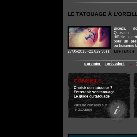
LE TATOUAGE À L’OREIL
Biceps, d
Question 
difficile d’a
pour un pre
ou troisième ta
27/05/2015 -
22.829 vues
Lire l'article
« premier
‹ précédent
…
CONSEILS
Choisir son tatoueur ?
Entretenir son tatouage
Le guide du tatouage
Plus de conseils sur
le tatouage