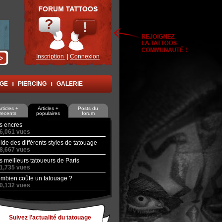
Inscription
|
Connexion
AGE
PIERCING
GALERIE
rticles +
Articles +
Posts du
recents
populaires
forum
s encres
6,061 vues
ide des différents styles de tatouage
8,667 vues
s meilleurs tatoueurs de Paris
1,735 vues
mbien coûte un tatouage ?
0,132 vues
Suivez l'actualité du tatouage