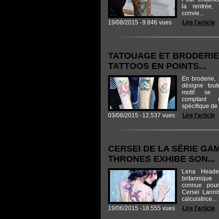
la rentrée, 
convie...
19/08/2015 -
9.846 vues
Lire l'article
TATOUAGE ET BRODERIE 
TATTOOS EN POINTS...
En broderie, 
désigne tou
motif se 
comptant 
spécifique de 
03/08/2015 -
12.537 vues
Lire l'article
CERSEI DE LA SÉRIE GA
THRONES EXHIBE SON...
Lena Heade
britannique 
connue pou
Cersei Lannis
calculatrice...
19/06/2015 -
18.555 vues
Lire l'article