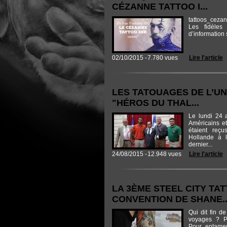
CÉZANNE TATTOO I...
tattoos_ceza
Les fidèles
d’information s
02/10/2015 -
7.780 vues
Lire l'article
LES TATOUAGES DE L’UN
"HÉROS DU THAL...
Le lundi 24 a
Américains et
étaient reçu
Hollande à l
dernier...
24/08/2015 -
12.948 vues
Lire l'article
LA 3ÈME STEEL CITY TA
CONVENTION DE SHANE..
Qui dit fin de 
voyages ? P
Pour entame