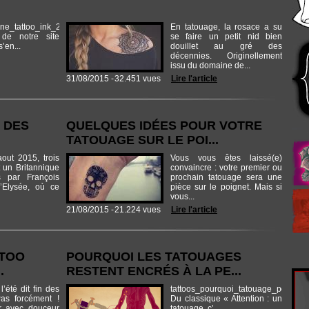
nne_tattoo_ink_2015.jpg
En tatouage, la rosace a su
 de notre site
se faire un petit nid bien
’en...
douillet au gré des
décennies. Originellement
issu du domaine de...
31/08/2015 -
32.451 vues
Lire l'article
 DES
QUELQUES IDÉES POUR VOTRE
TATOUAGE SUR LE POI...
out 2015, trois
Vous vous êtes laissé(e)
 un Britannique
convaincre : votre premier ou
s par François
prochain tatouage sera une
’Elysée, où ce
pièce sur le poignet. Mais si
vous...
21/08/2015 -
21.224 vues
Lire l'article
TTOO
POURQUOI LES TATOUAGES
.
RESTENT ENCRÉS À LA PE...
l’été dit fin des
tattoos_pourquoi_tatouage_perman
as forcément !
Du classique « Attention : un
r avec douceur
tatouage, c’...