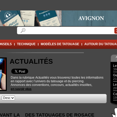
Formulaire de recherche
Rechercher
NSEILS
TECHNIQUE
MODÈLES DE TATOUAGE
AUTOUR DU TATOU
A
ACTUALITÉS
Le
39
Gu
Dans la rubrique
Actualités
vous trouverez toutes les informations
21
en rapport avec l’univers du tatouage et du piercing.
Le
Annonces des conventions, concours, actualités insolites,
20
nouveautés techniques... De quoi faire le plein d’infos.
en savoir plus
Co
19
e
VANT LA
DES TATOUAGES DE ROSACE