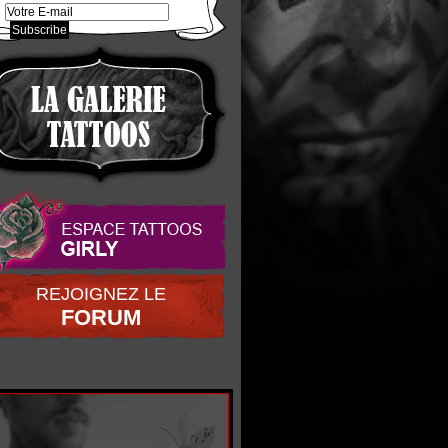
REJOIGNEZ LE
FORUM
ent_01.png