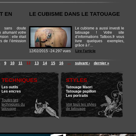
T EN
LE CUBISME DANS LE TATOUAGE
z sans doute
Le cubisme a aussi investi le
 allumant votre
tatouage ! Votre site
sion : elle était
d’informations Tattoos.fr vous
rs de l’émission
livre quelques exemples,
grâce à l’...
12/02/2015 -
24.297 vues
Lire l'article
8
9
10
11
12
13
14
15
16
…
suivant ›
dernier »
TECHNIQUES
STYLES
Les outils
Tatouage Maori
Les encres
Tatouage papillon
Les portraits
Toutes les
techniques du
Voir tous les styles
tatouage
de tatouage