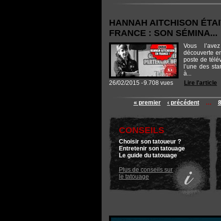
HANNAH AITCHISON ÉTAI
FRANCE : SON SÉMINA...
Vous l’ave
découverte en
poste de télévi
l’une des sta
à...
26/02/2015 -
9.708 vues
Lire l'article
« premier
‹ précédent
…
CONSEILS
Choisir son tatoueur ?
Entretenir son tatouage
Le guide du tatouage
Plus de conseils sur
le tatouage