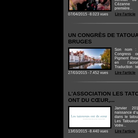
Cézanne 
première...
07/04/2015 -
8.023 vues
Lire l'article
UN CONGRÈS DE TATOU
BRUGES
Son nom : 
Congress o
Pigment Rese
en l’acr
Traduction : l
27/03/2015 -
7.452 vues
Lire l'article
L'ASSOCIATION LES TA
ONT DU CŒUR,...
Janvier 2
naissance d’u
dans le tatou
Les Tatoueur
Votre...
13/03/2015 -
8.440 vues
Lire l'article