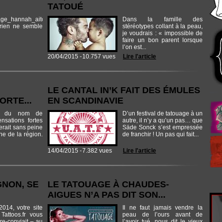
TATOUÉ
age_hannah_aitchison_corps_article.jpg
Dans la famille des
rien ne semble
stéréotypes collant à la peau,
je voudrais : « impossible de
faire un bon parent lorsque
l’on est...
20/04/2015 -
10.757 vues
Lire l'article
LE CANTAL IN’K FAIT DES ÉMULES
RTE...
EN SCANDINAVIE
ut du nom de
D’un festival de tatouage à un
sations fortes
autre, il n’y a qu’un pas… que
erait sans peine
Säde Sonck s’est empressée
ine de la région.
de franchir ! Un pas qui fait...
14/04/2015 -
7.382 vues
Lire l'article
GNON, SE
LE TATOUAGE À CHAUDES-
AIGUES N’A PAS DIT SON...
014, votre site
Il ne faut jamais vendre la
 Tattoos.fr vous
peau de l’ours avant de
re-conviait – au
l’avoir tué, nous dit le vieux