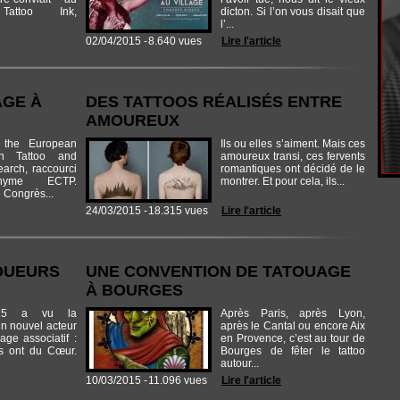
Tattoo Ink,
dicton. Si l’on vous disait que
l’...
02/04/2015 -
8.640 vues
Lire l'article
AGE À
DES TATTOOS RÉALISÉS ENTRE
AMOUREUX
the European
Ils ou elles s’aiment. Mais ces
n Tattoo and
amoureux transi, ces fervents
arch, raccourci
romantiques ont décidé de le
onyme ECTP.
montrer. Et pour cela, ils...
e Congrès...
24/03/2015 -
18.315 vues
Lire l'article
TOUEURS
UNE CONVENTION DE TATOUAGE
À BOURGES
015 a vu la
Après Paris, après Lyon,
n nouvel acteur
après le Cantal ou encore Aix
age associatif :
en Provence, c’est au tour de
s ont du Cœur.
Bourges de fêter le tattoo
autour...
10/03/2015 -
11.096 vues
Lire l'article