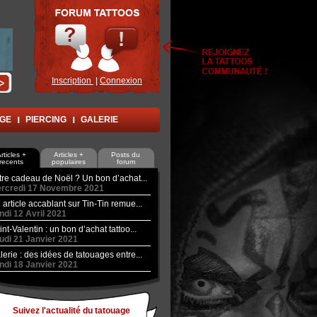
Inscription
|
Connexion
AGE
PIERCING
GALERIE
rticles +
Articles +
Posts du
recents
populaires
forum
tre cadeau de Noël ? Un bon d’achat...
rcredi 17 Novembre 2021
 article accablant sur Tin-Tin remue...
ndi 12 Avril 2021
int-Valentin : un bon d’achat tattoo...
udi 21 Janvier 2021
lerie : des idées de tatouages entre...
ndi 18 Janvier 2021
Suivez l'actualité du tatouage