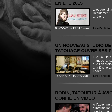
EN ÉTÉ 2015
tatouage_vill
Décidément, 
arrêter...
05/05/2015 -
13.017 vues
Lire l'article
UN NOUVEAU STUDIO DE
TATOUAGE OUVRE SES PO
Elle a to
manège à sen
que l’on crois
à la fête fora
Et des...
16/04/2015 -
10.039 vues
Lire l'article
ROBIN, TATOUEUR À AVI
CONFIE EN VIDÉO
À l’automne 2
d’information
conviait – ou 