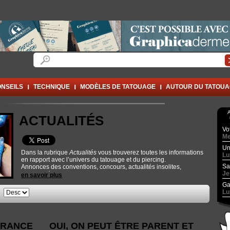
Formulaire de recherche
Rechercher
NSEILS
TECHNIQUE
MODÈLES DE TATOUAGE
AUTOUR DU TATOU
A
ACTUALITÉS
Vo
Me
Un
Dans la rubrique
Actualités
vous trouverez toutes les informations
Lu
en rapport avec l’univers du tatouage et du piercing.
Sa
Annonces des conventions, concours, actualités insolites,
Je
nouveautés techniques... De quoi faire le plein d’infos.
en savoir plus
Ga
Lu
e
FRANCE
OUI, ON PEUT ÊTRE PARENT ET