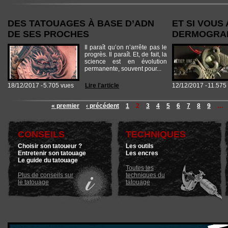
DES TATOUAGES À BASE D’ADN
ET SI VOUS
DE SES PROCHES
DERMOGRAP
Il paraît qu’on n’arrête pas le
progrès. Il paraît. Et, de fait, la
science est en évolution
permanente, souvent pour...
18/12/2017 -
5.705 vues
Lire l'article
12/12/2017 -
11.575
« premier
‹ précédent
1
2
3
4
5
6
7
8
9
…
CONSEILS
TECHNIQUES
Choisir son tatoueur ?
Les outils
Entretenir son tatouage
Les encres
Le guide du tatouage
Toutes les
Plus de conseils sur
techniques du
le tatouage
tatouage