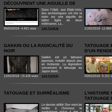
DÉCOUVRENT UNE AIGUILLE DE
T...
Dans l’Utah, aux États-Unis,
des archéologues ont mis la
main sur une aiguille de
tattoo âgée de deux
millénaires. La...
06/03/2019 -
4.451 vues
Lire l'article
21/02/2018 -
12.969
GAKKIN OU LA RADICALITÉ DU
TATOUAGE E
NOIR
D’UN RENDE
Gakkin est un tatoueur
japonais, installé depuis peu
en Hollande. La législation
concernant le tatouage au
Japon étant...
12/02/2018 -
15.426 vues
Lire l'article
05/02/2018 -
5.151 
TATOUAGE ET SURRÉALISME
L’HISTOIRE
TATOUAGE D
Le dernier défilé Dior vient de
mettre à l’honneur le
surréalisme grâce à des «