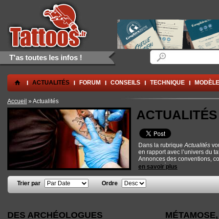
Aller au contenu principal
Skip to navigation
Formulaire de rec
Rechercher
T'as toutes les infos !
.
ACTUALITÉS
FORUM
CONSEILS
TECHNIQUE
MODÈLE
Vous êtes ici
Accueil
» Actualités
ACTUALITÉS
Dans la rubrique
Actualités
vou
en rapport avec l’univers du ta
Annonces des conventions, conc
nouveautés techniques... De quo
en savoir plus
Trier par
Ordre
Pages
DES ARCHÉOLOGUES
MÉTAMOSE,