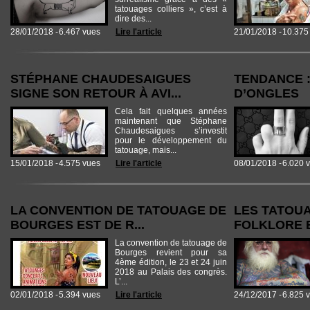
tatouages colliers », c’est à
dire des...
28/01/2018 -
6.467 vues
Lire l'article
21/01/2018 -
10.375
STÉPHANE CHAUDESAIGUES
TENDANCE 
SIGNE SON RETOUR À AVI...
D’ONGLES
Cela fait quelques années
maintenant que Stéphane
Chaudesaigues s’investit
pour le développement du
tatouage, mais...
15/01/2018 -
4.575 vues
Lire l'article
08/01/2018 -
6.020 
LA CONVENTION DE TATOUAGE DE
LES TATOUA
BOURGES EST DE R...
FOLKLORE E
La convention de tatouage de
Bourges revient pour sa
4ème édition, le 23 et 24 juin
2018 au Palais des congrès.
L’...
02/01/2018 -
5.394 vues
Lire l'article
24/12/2017 -
6.825 