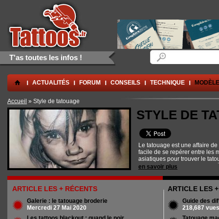
Aller au contenu principal
Skip to navigation
Formulaire de rec
Rechercher
T'as toutes les infos !
.
ACTUALITÉS
FORUM
CONSEILS
TECHNIQUE
MODÈLE
Vous êtes ici
Accueil
» Style de tatouage
STYLE DE T
Le tatouage est une affaire de s
facile de se repérer entre les 
asiatiques pour trouver le tat
Heureusement, Tattoos.fr est 
en savoir plus
de tatouage
, vous trouverez d
différents courants stylistique
nous vous dirons tout ! Nous 
ARTICLE LES + RÉCENTS
ARTICLE LES 
aider à déterminer les conséq
telle partie du corps.
Galerie : le tatouage broderie
Guide des dif
Mercredi 27 Mai 2020
218,687 vue
Les tattoos blackout : quand le noir...
Tatouage ma