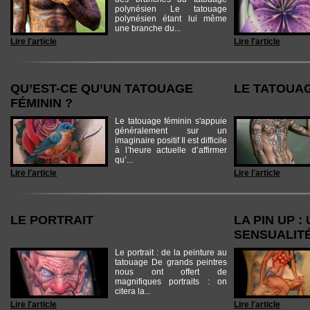
polynésien Le tatouage
polynésien étant lui même
une branche du...
Lire l'article
Lire l'article
QU’EST-CE QU’UN TATOUAGE
LE TATOUA
FÉMININ ?
Le tatouage féminin s'appuie
généralement sur un
imaginaire positif Il est difficile
à l’heure actuelle d’affirmer
qu’...
Lire l'article
Lire l'article
LE PORTRAIT
LA PIN UP :
SENSUALIT
Le portrait : de la peinture au
tatouage De grands peintres
nous ont offert de
magnifiques portraits : on
citera la...
Lire l'article
Lire l'article