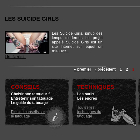
LES SUICIDE GIRLS
Les Suicide Girls, pinup des
temps modernes Le projet
appelé Suicide Girls est un
site Internet sur lequel on
retrouve...
Lire l'article
« premier
‹ précédent
1
2
3
CONSEILS
TECHNIQUES
Choisir son tatoueur ?
Les outils
Entretenir son tatouage
Les encres
Le guide du tatouage
Toutes les
Plus de conseils sur
techniques du
le tatouage
tatouage