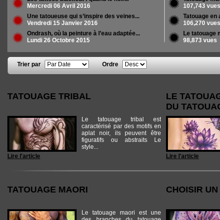
Mercredi 06 Avril 2016
107,743 vue
Une tatoueuse qui s’inspire des veines...
Tatouage en
Vendredi 15 Janvier 2016
106,270 vue
Ondrash, où la peinture à l’eau adaptée...
Le tatouage 
Lundi 26 Octobre 2015
98,873 vues
Trier par
Ordre
Pages
TATOUAGE TRIBAL
LE TATOUAG
DU TATOUA
Le tatouage tribal est
caractérisé par des motifs en
aplat noir, ils peuvent être
figuratifs ou abstraits Le
style...
Lire l'article
Lire l'article
TATOUAGE MAORI
CHOISIR UN
Le tatouage maori est une
des branches du tatouage