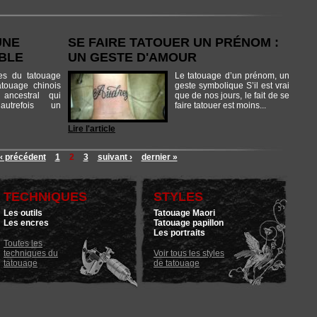
UNE
SE FAIRE TATOUER UN PRÉNOM :
BLE
UN GESTE D'AMOUR
s du tatouage
Le tatouage d’un prénom, un
atouage chinois
geste symbolique S’il est vrai
ancestral qui
que de nos jours, le fait de se
t autrefois un
faire tatouer est moins...
Lire l'article
‹ précédent
1
2
3
suivant ›
dernier »
TECHNIQUES
STYLES
Les outils
Tatouage Maori
Les encres
Tatouage papillon
Les portraits
Toutes les
techniques du
Voir tous les styles
tatouage
de tatouage