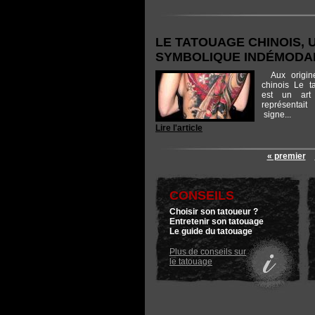
LE TATOUAGE CHINOIS, 
SYMBOLIQUE INDÉMODA
Aux origine
chinois Le t
est un art 
représentai
signe...
Lire l'article
« premier
CONSEILS
Choisir son tatoueur ?
Entretenir son tatouage
Le guide du tatouage
Plus de conseils sur
le tatouage