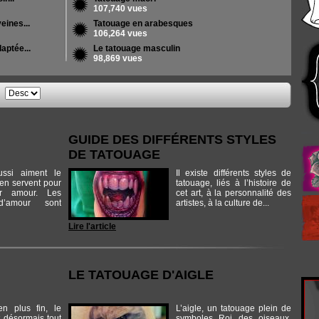
107,740 vues
eines...
Tatouage en arabesques
106,264 vues
aptée...
Le tatouage masculin
98,869 vues
e
GUIDE DES DIFFÉRENTS STYLES
DE TATOUAGE
ussi aiment le
Il existe différents styles de
’en servent pour
tatouage, liés à l’histoire de
ur amour. Les
cet art, à la personnalité des
d’amour sont
artistes, à la culture de...
Lire l'article
LE TATOUAGE D'AIGLE
 plus fin, le
L’aigle, un tatouage plein de
 désormais tout
symboles Roi des oiseaux,