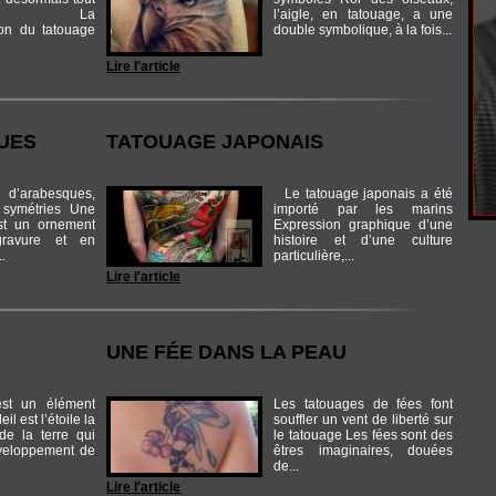
enter La
l’aigle, en tatouage, a une
ion du tatouage
double symbolique, à la fois...
Lire l'article
UES
TATOUAGE JAPONAIS
 d’arabesques,
Le tatouage japonais a été
 symétries Une
importé par les marins
st un ornement
Expression graphique d’une
gravure et en
histoire et d’une culture
..
particulière,...
Lire l'article
UNE FÉE DANS LA PEAU
est un élément
Les tatouages de fées font
eil est l’étoile la
souffler un vent de liberté sur
de la terre qui
le tatouage Les fées sont des
veloppement de
êtres imaginaires, douées
de...
Lire l'article