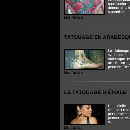
représ
démocratisat
a permis le...
Lire l'article
TATOUAGE EN ARABESQ
Le tatouage
symboles et
arabesque e
utilisé en 
peinture. Elle.
Lire l'article
LE TATOUAGE D'ÉTOILE
Une étoile 
céleste. Le sol
plus proche 
permet le dé
la...
Lire l'article