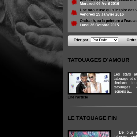
Mercredi 06 Avril 2016
Une tatoueuse qui s’inspire des v
Vendredi 15 Janvier 2016
Ondrash, où la peinture à l’eau ad
Lundi 26 Octobre 2015
Trier par
Ordr
Pages
TATOUAGES D’AMOUR
Les stars a
tatouage et s
déclarer le
tatouages 
légions à...
Lire l'article
LE TATOUAGE FIN
De plus en
tatouage peut