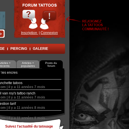
Inscription
|
Connexion
AGE
PIERCING
GALERIE
rticles +
Articles +
Posts du
recents
populaires
forum
r les encres
nchette tatoos
com |
il y a
11 années 7 mois
il van roy's tattoo ranch
com |
il y a
11 années 7 mois
stion tarif
com |
il y a
11 années 8 mois
com |
il y a
11 années 8 mois
Suivez l'actualité du tatouage