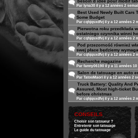
besoin d idee pour modif ta
Sujet normal
Par
lyna30
il y a 12 années 2 sema
Best Used Newly Built Cars
Sujet normal
Some Budget
Par
cqhjqsxdfvj
il y a 12 années 2 
Pierwotna roku przedkłada
Sujet normal
ostatniego czynnika winni ho
Par
cqhjqsxdfvj
il y a 12 années 2 
Pod przezorność również wł
Sujet normal
swej płace będziemy wymagal
Par
cqhjqsxdfvj
il y a 12 années 2 
Recherche magazine
Sujet normal
Par
fanny06190
il y a 11 années 10
Salon de tatouage en auto e
Sujet normal
Par
TatooMaori
il y a 12 années 2 
Truck Battery: Quality And 
Assured, Most high-ticket Bu
Sujet normal
before christmas
Par
cqhjqsxdfvj
il y a 12 années 2 
CONSEILS
Choisir son tatoueur ?
Entretenir son tatouage
Le guide du tatouage