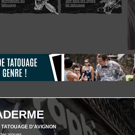
techniques du
Voir tous les styles
tatouage
de tatouage
ADERME
E TATOUAGE D'AVIGNON
desaigues.