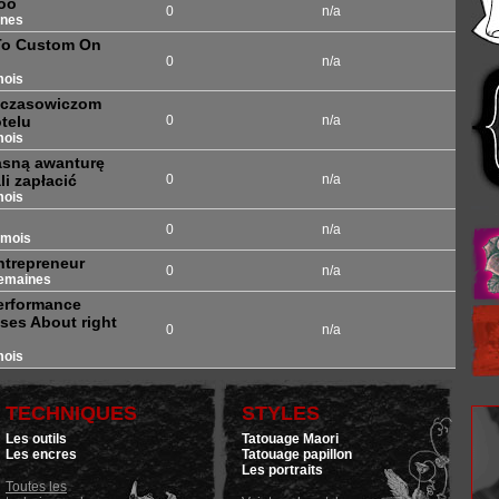
too
0
n/a
ines
 To Custom On
0
n/a
mois
 wczasowiczom
telu
0
n/a
mois
asną awanturę
i zapłacić
0
n/a
mois
0
n/a
 mois
ntrepreneur
0
n/a
semaines
Performance
ses About right
0
n/a
mois
TECHNIQUES
STYLES
Les outils
Tatouage Maori
Les encres
Tatouage papillon
Les portraits
Toutes les